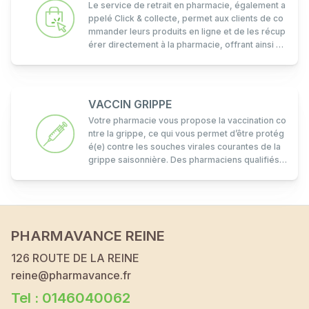
Le service de retrait en pharmacie, également a
ppelé Click & collecte, permet aux clients de co
mmander leurs produits en ligne et de les récup
érer directement à la pharmacie, offrant ainsi un
e alternative pratique à l'achat en magasin.
VACCIN GRIPPE
Votre pharmacie vous propose la vaccination co
ntre la grippe, ce qui vous permet d’être protég
é(e) contre les souches virales courantes de la
grippe saisonnière. Des pharmaciens qualifiés v
ous administreront le vaccin de manière sûre et
efficace. N’hésitez pas à vous renseigner dans
votre officine Pharmavance.
PHARMAVANCE REINE
126 ROUTE DE LA REINE
reine@pharmavance.fr
Tel : 0146040062